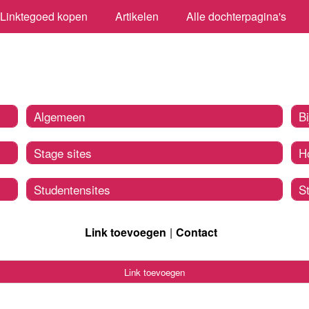
Linktegoed kopen
Artikelen
Alle dochterpagina's
Algemeen
Bi
Stage sites
H
Studentensites
S
Link toevoegen
Contact
Link toevoegen