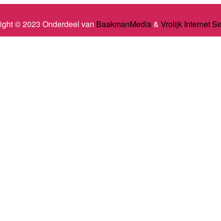
ight © 2023 Onderdeel van
BaakmanMedia
&
Vrolijk Internet S